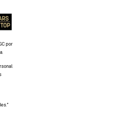
GC por
a.
rsonal.
s
les.”