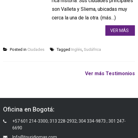
rica historia. Sus ciudades principales
son Valleta y Sliema, ubicadas muy
cerca la una de la otra. (más…)
VER MÁS
Posted in
Ciudades
Tagged
Inglés
,
Sudáfrica
Ver más Testimonios
Oficina en Bogotá:
+57 601 214-3300; 313 228-2932; 304 334-9873 ; 301 247-
6690
Info@touridiomas.com